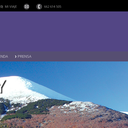
(0)
MI VIAJE
662 614 505
ENDA
PRENSA
Y