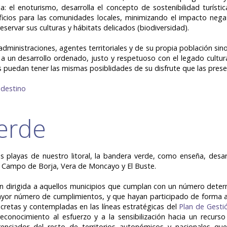
a: el enoturismo, desarrolla el concepto de sostenibilidad turíst
icios para las comunidades locales, minimizando el impacto negati
eservar sus culturas y hábitats delicados (biodiversidad).
administraciones, agentes territoriales y de su propia población sin
a un desarrollo ordenado, justo y respetuoso con el legado cultura
 puedan tener las mismas posiblidades de su disfrute que las pres
 destino
erde
as playas de nuestro litoral, la bandera verde, como enseña, desa
ca Campo de Borja, Vera de Moncayo y El Buste.
ón dirigida a aquellos municipios que cumplan con un número deter
ayor número de cumplimientos, y que hayan participado de forma act
cretas y contempladas en las líneas estratégicas del
Plan de Gesti
l reconocimiento al esfuerzo y a la sensibilización hacia un recur
renciador del resto de territorios autonómicos y nacionales que