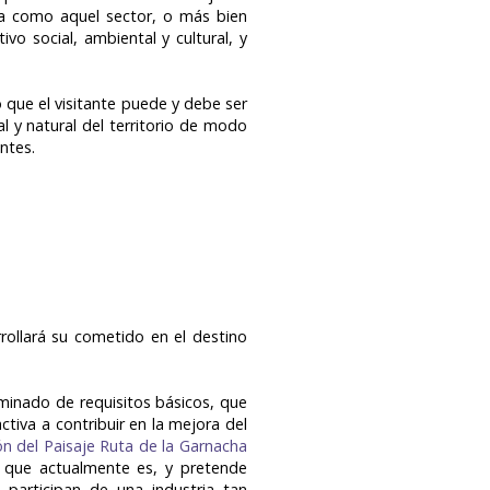
ica como aquel sector, o más bien
vo social, ambiental y cultural, y
o que el visitante puede y debe ser
l y natural del territorio de modo
entes.
rrollará su cometido en el destino
minado de requisitos básicos, que
iva a contribuir en la mejora del
ón del Paisaje Ruta de la Garnacha
so que actualmente es, y pretende
 participan de una industria tan