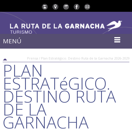
MENÚ
Prensa / Plan Estratégico. Destino Ruta de la Garnacha 2026-2029
PLAN
ESTRATéGICO.
DESTINO RUTA
DE LA
GARNACHA