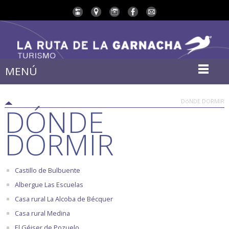
MENÚ
DóNDE DORMIR
DÓNDE
DORMIR
Castillo de Bulbuente
Albergue Las Escuelas
Casa rural La Alcoba de Bécquer
Casa rural Medina
El Géiser de Pozuelo