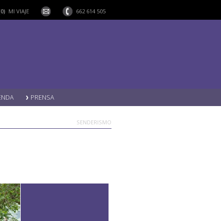
(0)
MI VIAJE
662 614 505
ENDA
PRENSA
SENDERISMO