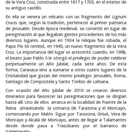
de la Vera Cruz, construida entre 1617 y 1703, en el interior de
su antiguo castillo.
En ella se venera un relicario con un fragmento del Lignum
Crucis que, según la tradición, perteneció al primer patriarca
de Jerusalén. Desde época medieval, se convirtió en lugar de
peregrinación al que llegaban gentes procedentes de los más
diversos lugares. Aunque en 1934 la reliquia fue robada, el
Papa Pío XII remitió, en 1945, un nuevo fragmento de la Vera
Cruz. La importancia del lugar se acrecentó cuando, en 1998,
el beato Juan Pablo II le otorgó el privilegio de poder celebrar
perpetuamente un Año Jubilar, cada siete años. De esta
forma, Caravaca vino a sumarse a otros cuatro lugares de la
Cristiandad que gozan del mismo privilegio: Jerusalén, Roma,
Santiago de Compostela y Santo Toribio de Liébana.
Con ocasión del Año Jubilar de 2010 se crearon diversos
itinerarios para favorecer las peregrinaciones que se dirigían
hasta allí. Uno de ellos arranca en la localidad de Puente de la
Reina atravesando la comarca de Tarazona y el Moncayo,
comenzando por Malón. Sigue por Tarazona, Grisel, Vera de
Moncayo y Alcalá de Moncayo, antes de llegar a Talamantes
desde donde pasa a Trasobares por el barranco de
Valdetreviño.