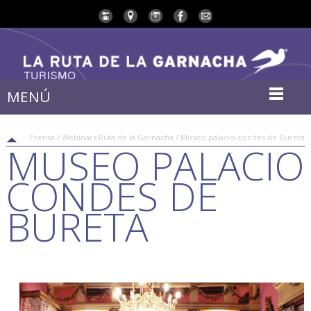
MENÚ
Prensa / Webinars Ruta de la Garnacha / Museo palacio condes de Bureta
MUSEO PALACIO
CONDES DE
BURETA