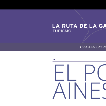
QUIENES SOMO
EL P
AINE