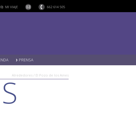
(0)
MI VIAJE
662 614 505
ENDA
PRENSA
OS
Alrededores / El Pozo de los Aines