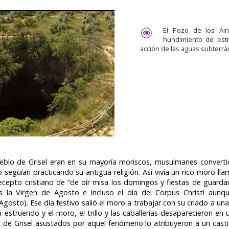
El Pozo de los Ai
hundimiento de estr
acción de las aguas subterrá
eblo de Grisel eran en su mayoría moriscos, musulmanes converti
 seguían practicando su antigua religión. Así vivía un rico moro l
ecepto cristiano de “de oír misa los domingos y fiestas de guardar
os la Virgen de Agosto e incluso el día del Corpus Christi aunq
osto). Ese día festivo salió el moro a trabajar con su criado a una e
struendo y el moro, el trillo y las caballerías desaparecieron en u
s de Grisel asustados por aquel fenómeno lo atribuyeron a un casti