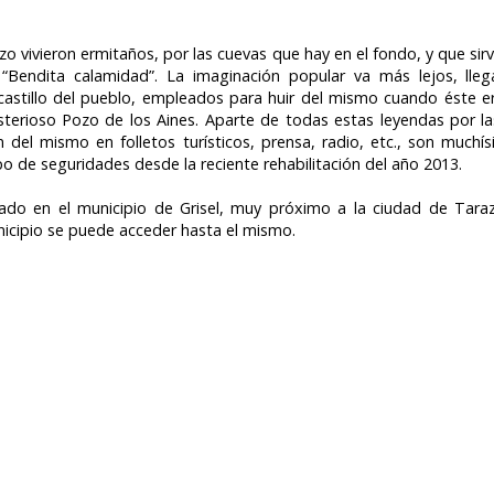
o vivieron ermitaños, por las cuevas que hay en el fondo, y que sir
 “Bendita calamidad”. La imaginación popular va más lejos, lle
castillo del pueblo, empleados para huir del mismo cuando éste e
sterioso Pozo de los Aines. Aparte de todas estas leyendas por l
n del mismo en folletos turísticos, prensa, radio, etc., son much
po de seguridades desde la reciente rehabilitación del año 2013.
zado en el municipio de Grisel, muy próximo a la ciudad de Taraz
nicipio se puede acceder hasta el mismo.