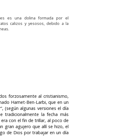
nes es una dolina formada por el
atos calizos y yesosos, debido a la
neas.
dos forzosamente al cristianismo,
lamado Hamet-Ben-Larbi, que en un
”, (según algunas versiones el día
ue tradicionalmente la fecha más
ra con el fin de trillar, al poco de
n gran agujero que allí se hizo, el
go de Dios por trabajar en un día