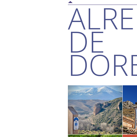
ALRE
DE
DOR