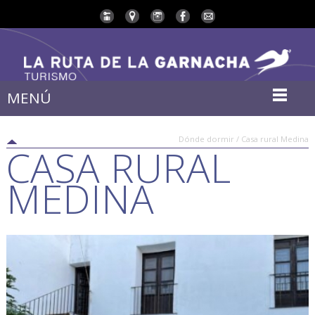
MENÚ
Dónde dormir / Casa rural Medina
CASA RURAL
MEDINA