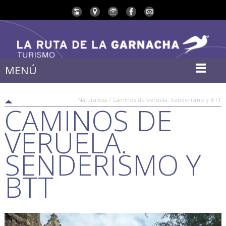
MENÚ
Naturaleza / Caminos de Veruela. Senderismo y BTT
CAMINOS DE
VERUELA.
SENDERISMO Y
BTT