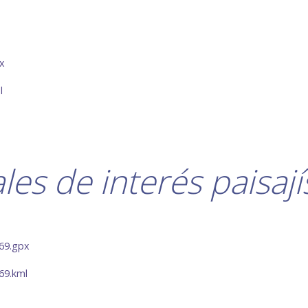
x
l
les de interés paisají
169.gpx
69.kml