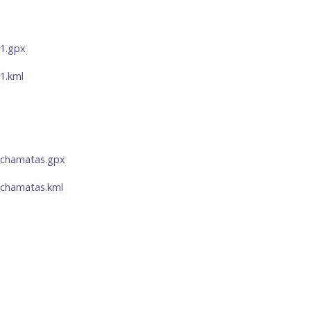
81.gpx
81.kml
cachamatas.gpx
achamatas.kml