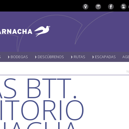
S
BODEGAS
DESCÚBRENOS
RUTAS
ESCAPADAS
AG
S BTT.
N
ITORIO