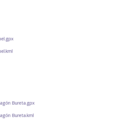
el.gpx
el.kml
ragón Bureta.gpx
ragón Bureta.kml