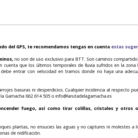
undo del GPS,
te recomendamos tengas en cuenta
estas suger
aminos,
no son de uso exclusivo para BTT. Son caminos compartidos
cuenta que los últimos temporales de lluvia sufridos en la zona 
se debe entrar con velocidad en tramos donde no haya una adecuad
rrojes basuras ni desperdicios. Cualquier incidencia al respecto pu
de la Garnacha 662 614 505 o info@larutadelagarnacha.es
ncender fuego, así como tirar colillas, cristales y otros
ques plantas, no ensucies las aguas y no captures ni molestes a l
zonas de nidificación.