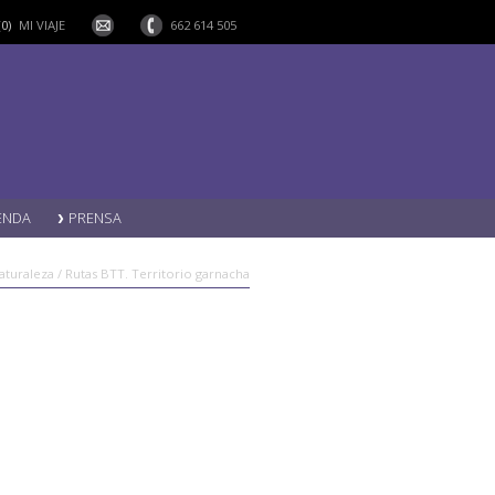
(0)
MI VIAJE
662 614 505
ENDA
PRENSA
aturaleza / Rutas BTT. Territorio garnacha