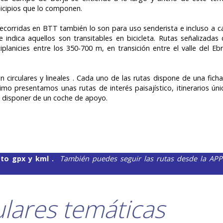
unicipios que lo componen.
orridas en BTT también lo son para uso senderista e incluso a caba
se indica aquellos son transitables en bicicleta. Rutas señalizada
planicies entre los 350-700 m, en transición entre el valle del Eb
 circulares y lineales . Cada uno de las rutas dispone de una ficha
imo presentamos unas rutas de interés paisajístico, itinerarios ún
n disponer de un coche de apoyo.
ato gpx y kml .
También puedes seguir las rutas desde la APP
ulares temáticas