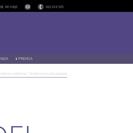
(0)
MI VIAJE
662 614 505
ENDA
PRENSA
Órdenes militares. Testimonios del pasado