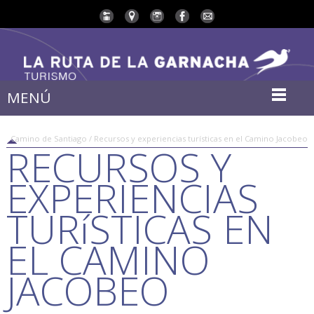
MENÚ
Camino de Santiago / Recursos y experiencias turísticas en el Camino Jacobeo
RECURSOS Y
EXPERIENCIAS
TURíSTICAS EN
EL CAMINO
JACOBEO