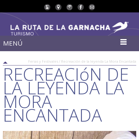
MENÚ
Ferias y Festivales / Recreación de la leyenda La Mora Encantada
RECREACIóN DE
LA LEYENDA LA
MORA
ENCANTADA