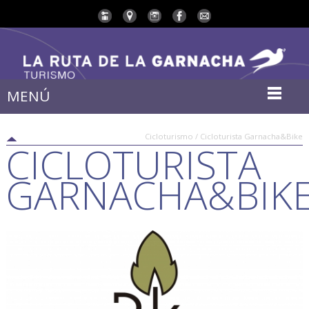
MENÚ
Cicloturismo / Cicloturista Garnacha&Bike
CICLOTURISTA
GARNACHA&BIK