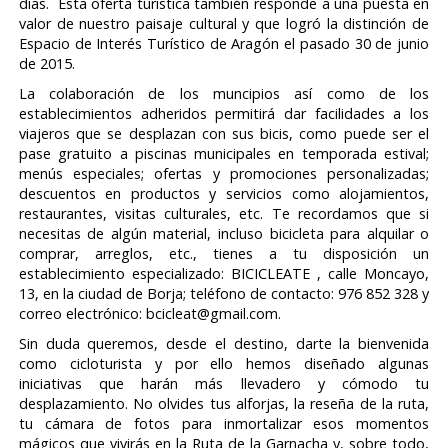
días. Esta oferta turística también responde a una puesta en
valor de nuestro paisaje cultural y que logró la distinción de
Espacio de Interés Turístico de Aragón el pasado 30 de junio
de 2015.
La colaboración de los muncipios así como de los
establecimientos adheridos permitirá dar facilidades a los
viajeros que se desplazan con sus bicis, como puede ser el
pase gratuito a piscinas municipales en temporada estival;
menús especiales; ofertas y promociones personalizadas;
descuentos en productos y servicios como alojamientos,
restaurantes, visitas culturales, etc. Te recordamos que si
necesitas de algún material, incluso bicicleta para alquilar o
comprar, arreglos, etc., tienes a tu disposición un
establecimiento especializado: BICICLEATE , calle Moncayo,
13, en la ciudad de Borja; teléfono de contacto: 976 852 328 y
correo electrónico: bcicleat@gmail.com.
Sin duda queremos, desde el destino, darte la bienvenida
como cicloturista y por ello hemos diseñado algunas
iniciativas que harán más llevadero y cómodo tu
desplazamiento. No olvides tus alforjas, la reseña de la ruta,
tu cámara de fotos para inmortalizar esos momentos
mágicos que vivirás en la Ruta de la Garnacha y, sobre todo,