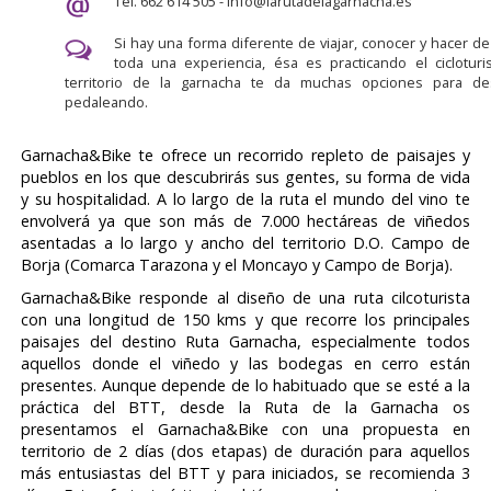
Tel. 662 614 505 - info@larutadelagarnacha.es
Si hay una forma diferente de viajar, conocer y hacer de 
toda una experiencia, ésa es practicando el cicloturi
territorio de la garnacha te da muchas opciones para des
pedaleando.
Garnacha&Bike te ofrece un recorrido repleto de paisajes y
pueblos en los que descubrirás sus gentes, su forma de vida
y su hospitalidad. A lo largo de la ruta el mundo del vino te
envolverá ya que son más de 7.000 hectáreas de viñedos
asentadas a lo largo y ancho del territorio D.O. Campo de
Borja (Comarca Tarazona y el Moncayo y Campo de Borja).
Garnacha&Bike responde al diseño de una ruta cilcoturista
con una longitud de 150 kms y que recorre los principales
paisajes del destino Ruta Garnacha, especialmente todos
aquellos donde el viñedo y las bodegas en cerro están
presentes. Aunque depende de lo habituado que se esté a la
práctica del BTT, desde la Ruta de la Garnacha os
presentamos el Garnacha&Bike con una propuesta en
territorio de 2 días (dos etapas) de duración para aquellos
más entusiastas del BTT y para iniciados, se recomienda 3