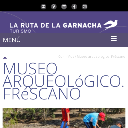
MENÚ
Con niños / Museo arqueológico. Fréscano
MUSEO
ARQUEOLóGICO.
FRéSCANO