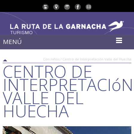
MENÚ
Con niños / Centro de Interpretación Valle del Huecha
CENTRO DE
INTERPRETACIóN
VALLE DEL
HUECHA