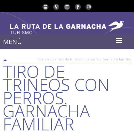
MENÚ
Con niños / Tiro de trineos con perros. Garnacha familiar
TIRO DE
TRINEOS CON
PERROS.
GARNACHA
FAMILIAR