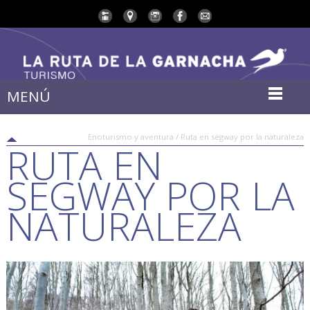
MENÚ
Enoturismo y aventura / Ruta en segway por la naturaleza
RUTA EN
SEGWAY POR LA
NATURALEZA