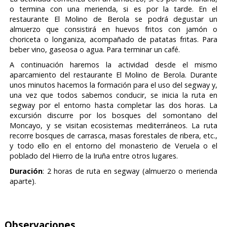
o termina con una merienda, si es por la tarde. En el
restaurante El Molino de Berola
se podrá degustar un
almuerzo que consistirá en huevos fritos con jamón o
choriceta o longaniza, acompañado de patatas fritas. Para
beber vino, gaseosa o agua. Para terminar un café.
A continuación haremos la actividad desde el mismo
aparcamiento del
restaurante El Molino de Berola
. Durante
unos minutos hacemos la formación para el uso del segway y,
una vez que todos sabemos conducir, se inicia la ruta en
segway por el entorno hasta completar las dos horas. La
excursión discurre por los bosques del s
omontano del
Moncayo
, y se visitan ecosistemas mediterráneos. La ruta
recorre bosques de carrasca, masas forestales de ribera, etc.,
y todo ello en el entorno del m
onasterio de Veruela
o el
poblado del
Hierro de la Iruña
entre otros lugares.
Duración
: 2 horas de ruta en segway (almuerzo o merienda
aparte).
Observaciones