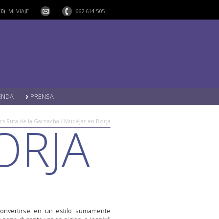
(0)
MI VIAJE
662 614 505
ENDA
PRENSA
ORJA
rs Ruta de la Garnacha / Mudéjar en Borja
convertirse en un estilo sumamente