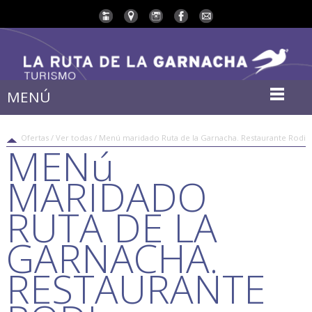
MENÚ
Ofertas / Ver todas / Menú maridado Ruta de la Garnacha. Restaurante Rodi
MENú
MARIDADO
RUTA DE LA
GARNACHA.
RESTAURANTE